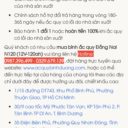
của nhà sản xuất
Chính sách hỗ trợ đổi trả hàng trong vòng 180-
365 ngày nếu ắc quy có lỗi do nhà sản xuất
Bảo hành
1 đổi 1
hoặc
hoàn tiền 100%
khi ắc quy
có lỗi do nhà sản xuất
Quý khách có nhu cầu
mua bình ắc quy Đồng Nai
N120 (12V-120ah)
vui lòng liên hệ
Hotline:
0987.396.499
-
0329.679.139
,đặt hàng trực tuyến qua
website:
www.acquybinhduong.com
, hoặc có thể
đến trực tiếp tại cửa hàng của chúng tôi theo các địa
chỉ dưới đây để được hưởng ưu đãi, chiết khấu cao:
1/15 đường DT743, Khu Phố Bình Phú, Phường
Thuận Giao, TP Hồ Chí Minh
30/9 cao tốc Mỹ Phước Tân Vạn, KP Tân Phú 2, P.
Tân Bình TP Dĩ An, T. Bình Dương
35 Điện Biên Phủ, Phường Quy Nhơn Đông, Tỉnh