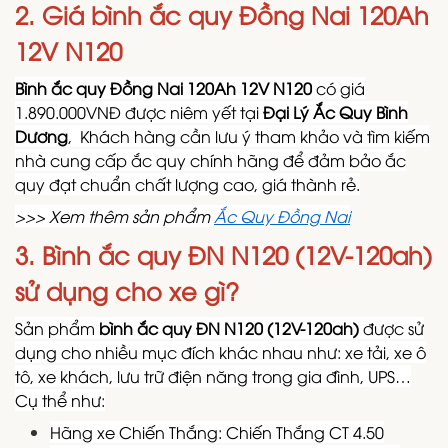
2. Giá bình ắc quy Đồng Nai 120Ah
12V N120
Bình ắc quy Đồng Nai 120Ah 12V N120
có giá
1.890.000VNĐ được niêm yết tại
Đại Lý Ắc Quy Bình
Dương
, Khách hàng cần lưu ý tham khảo và tìm kiếm
nhà cung cấp ắc quy chính hãng để đảm bảo ắc
quy đạt chuẩn chất lượng cao, giá thành rẻ.
>>> Xem thêm sản phẩm
Ắc Quy Đồng Nai
3. Bình ắc quy ĐN N120 (12V-120ah)
sử dụng cho xe gì?
Sản phẩm
bình ắc quy ĐN N120 (12V-120ah)
được sử
dụng cho nhiều mục đích khác nhau như: xe tải, xe ô
tô, xe khách, lưu trữ điện năng trong gia đình, UPS…
Cụ thể như:
Hãng xe Chiến Thắng: Chiến Thắng CT 4.50