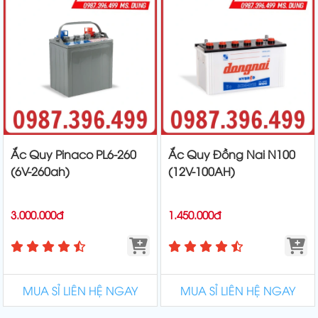
Ắc Quy Pinaco PL6-260
Ắc Quy Đồng Nai N100
(6V-260ah)
(12V-100AH)
3.000.000đ
1.450.000đ
MUA SỈ LIÊN HỆ NGAY
MUA SỈ LIÊN HỆ NGAY