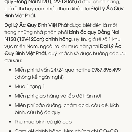
quy Đồng Nai N120 (12V-120ah)
ở đâu chính hãng,
giá rẻ thì hãy cân nhắc tham khảo tại
Đại Lý Ắc Quy
Bình Việt Phát.
Đại Lý Ắc Quy Bình Việt Phát
được biết đến là một
trong những nhà phân phối
bình ắc quy Đồng Nai
N120 (12V-120ah) chính hãng
, uy tín, giá rẻ số 1 khu
vực miền Nam, ngoài ra khi mua hàng tại
Đại Lý Ắc
Quy Bình Việt Phát
, quý khách sẽ được hưởng các ưu
đãi sau:
Miễn phí tư vấn 24/24 qua hotline
0987.396.499
(không kể ngày nghỉ)
Mua 1 tặng 1
Miễn phí giao hàng và lắp đặt tận nơi
Miễn phí bảo dưỡng, châm acid, câu đề, kích
bình, cứu hộ ắc quy
Thu mua bình cũ giá cao
Cam kết chính hãng, kèm chứng chỉ CO+CQ