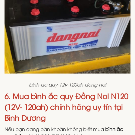
binh-ac-quy-12v-120ah-dong-nai
6. Mua bình ắc quy Đồng Nai N120
(12V- 120ah) chính hãng uy tín tại
Bình Dương
Nếu bạn đang băn khoăn không biết mua
bình ắc