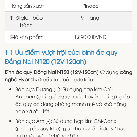
Hãng sản xuất
Pinaco
Thời gian bảo
9 tháng
hành
Giá sản phẩm
1.890.000VNĐ
1.1 Ưu điểm vượt trội của bình ắc quy
Đồng Nai N120 (12V-120ah):
Bình ắc quy Đồng Nai N120 (12V-120ah)
sử dụng
công
nghệ Hybrid
với cấu tạo bản cực kép:
Bản cực Dương (+): Sử dụng hợp kim Chì-
Antimon (giống ắc quy nước truyền thống), giúp
ắc quy có dòng phóng mạnh mẽ và khả năng
nạp xả sâu tốt.
Bản cực Âm (-): Sử dụng hợp kim Chì-Canxi
(giống ắc quy khô), giúp hạn chế tối đa sự hao
hụt nước và tự phóng điện.