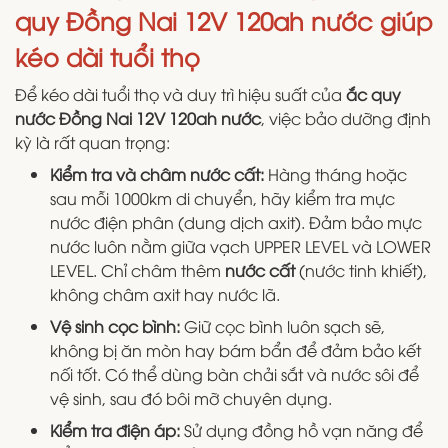
quy Đồng Nai 12V 120ah nước giúp
kéo dài tuổi thọ
Để kéo dài tuổi thọ và duy trì hiệu suất của
ắc quy
nước Đồng Nai 12V 120ah nước
, việc bảo dưỡng định
kỳ là rất quan trọng:
Kiểm tra và châm nước cất:
Hàng tháng hoặc
sau mỗi 1000km di chuyển, hãy kiểm tra mực
nước điện phân (dung dịch axit). Đảm bảo mực
nước luôn nằm giữa vạch UPPER LEVEL và LOWER
LEVEL. Chỉ châm thêm
nước cất
(nước tinh khiết),
không châm axit hay nước lã.
Vệ sinh cọc bình:
Giữ cọc bình luôn sạch sẽ,
không bị ăn mòn hay bám bẩn để đảm bảo kết
nối tốt. Có thể dùng bàn chải sắt và nước sôi để
vệ sinh, sau đó bôi mỡ chuyên dụng.
Kiểm tra điện áp:
Sử dụng đồng hồ vạn năng để