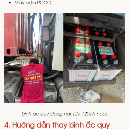
Máy bơm PCCC
binh-ac-quy-dong-nai-12v-120ah-nuoc
4. Hướng dẫn thay bình ắc quy