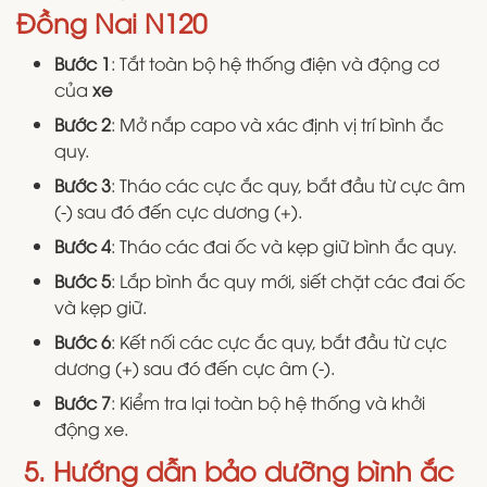
Đồng Nai N120
Bước 1
: Tắt toàn bộ hệ thống điện và động cơ
của
xe
Bước 2
: Mở nắp capo và xác định vị trí bình ắc
quy.
Bước 3
: Tháo các cực ắc quy, bắt đầu từ cực âm
(-) sau đó đến cực dương (+).
Bước 4
: Tháo các đai ốc và kẹp giữ bình ắc quy.
Bước 5
: Lắp bình ắc quy mới, siết chặt các đai ốc
và kẹp giữ.
Bước 6
: Kết nối các cực ắc quy, bắt đầu từ cực
dương (+) sau đó đến cực âm (-).
Bước 7
: Kiểm tra lại toàn bộ hệ thống và khởi
động xe.
5. Hướng dẫn bảo dưỡng bình ắc