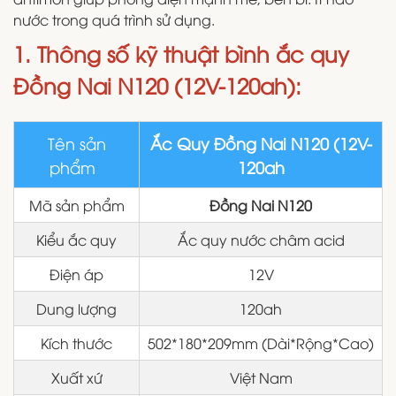
nước trong quá trình sử dụng.
1. Thông số kỹ thuật bình ắc quy
Đồng Nai N120 (12V-120ah):
Tên sản
Ắc Quy Đồng Nai N120 (12V-
phẩm
120ah
Mã sản phẩm
Đồng Nai N120
Kiểu ắc quy
Ắc quy nước châm acid
Điện áp
12V
Dung lượng
120ah
Kích thước
502*180*209mm (Dài*Rộng*Cao)
Xuất xứ
Việt Nam