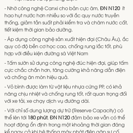
- Nhờ công nghệ Canxi cho bản cực âm,
ĐN N120
ít
hao hụt nước hơn nhiều so với ắc quy nước truyền
thống, giảm tần suất phải kiểm tra và châm nước cất,
tiết kiệm thời gian bảo dưỡng.
- Áp dụng công nghệ sản xuất hiện đại (Châu Âu), ắc
quy có độ bền cơ học cao, chống rung lắc tốt, phù
hợp với điều kiện đường sá Việt Nam
- Tấm sườn sử dụng công nghệ đúc hiện đại, giúp tấm
cực chắc chắn hơn, tăng cường khả năng dẫn điện
và chống ăn mòn hiệu quả.
- Vỏ bình được làm từ vật liệu nhựa cứng PP, có khả
năng chịu nhiệt và chống rung tốt, rất quan trọng đối
với xe tải, xe chạy dịch vụ đường dài.
- Với chỉ số dung lượng dự trữ (Reserve Capacity) có
thể lên tới
180 phút
,
ĐN N120
đảm bảo xe vẫn có thể
hoạt động ổn định trong một khoảng thời gian đáng
kể ngay cả khi hệ thống máy phát điện gặp sự cố.