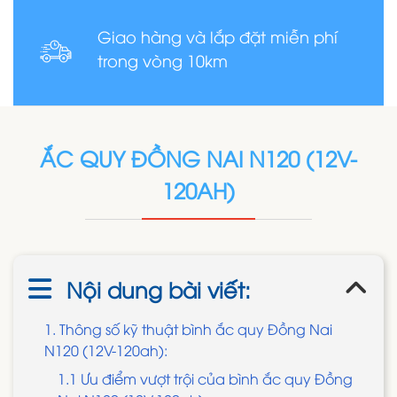
Giao hàng và lắp đặt miễn phí
trong vòng 10km
ẮC QUY ĐỒNG NAI N120 (12V-
120AH)
Nội dung bài viết:
1. Thông số kỹ thuật bình ắc quy Đồng Nai
N120 (12V-120ah):
1.1 Ưu điểm vượt trội của bình ắc quy Đồng