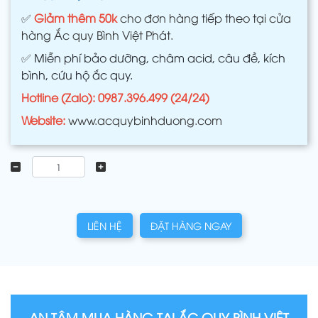
✅
Giảm thêm 50k
cho đơn hàng tiếp theo tại cửa
hàng Ắc quy Bình Việt Phát.
✅
Miễn phí bảo dưỡng, châm acid, câu đề, kích
bình, cứu hộ ắc quy.
Hotline (Zalo): 0987.396.499 (24/24)
Website:
www.acquybinhduong.com
LIÊN HỆ
ĐẶT HÀNG NGAY
AN TÂM MUA HÀNG TẠI ẮC QUY BÌNH VIỆT