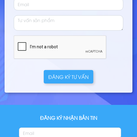
ĐĂNG KÝ TƯ VẤN
ĐĂNG KÝ NHẬN BẢN TIN