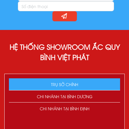
HỆ THỐNG SHOWROOM ẮC QUY
BÌNH VIỆT PHÁT
TRỤ SỞ CHÍNH
CHI NHÁNH TẠI BÌNH DƯƠNG
CHI NHÁNH TẠI BÌNH ĐỊNH