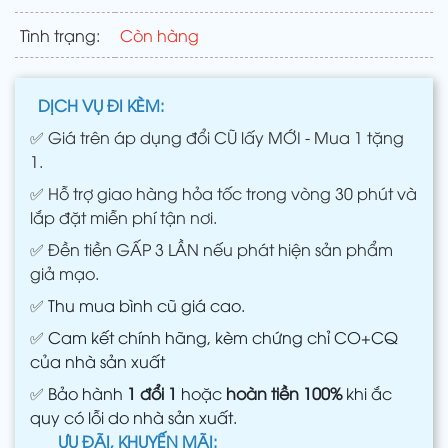
Tình trạng:
Còn hàng
DỊCH VỤ ĐI KÈM:
✅
Giá trên áp dụng đổi CŨ lấy MỚI - Mua 1 tặng
1.
✅
Hỗ trợ giao hàng hỏa tốc trong vòng 30 phút và
lắp đặt miễn phí tận nơi.
✅
Đền tiền GẤP 3 LẦN nếu phát hiện sản phẩm
giả mạo.
✅
Thu mua bình cũ giá cao.
✅
Cam kết chính hãng, kèm chứng chỉ CO+CQ
của nhà sản xuất
✅
Bảo hành
1 đổi 1
hoặc
hoàn tiền 100%
khi ắc
quy có lỗi do nhà sản xuất.
ƯU ĐÃI, KHUYẾN MÃI: