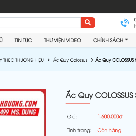
Ủ
TIN TỨC
THƯ VIỆN VIDEO
CHÍNH SÁCH
Y THEO THƯƠNG HIỆU
Ắc Quy Colossus
Ắc Quy COLOSSUS S
Ắc Quy COLOSSUS S
Giá:
1.600.000đ
Tình trạng:
Còn hàng