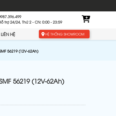
0987.396.499
Hỗ trợ 24/24, Thứ 2 - CN: 0:00 - 23:59
LIÊN HỆ
HỆ THỐNG SHOWROOM
MF 56219 (12V-62Ah)
MF 56219 (12V-62Ah)