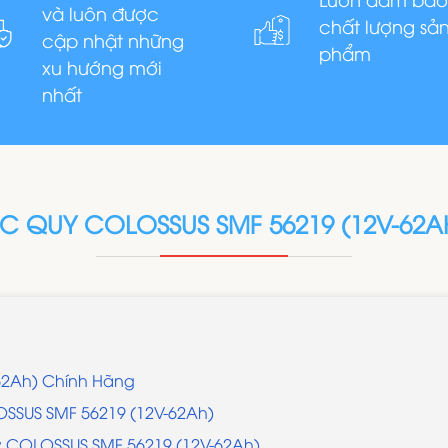
và luôn được
chất lượng sả
cập nhật những
phẩm
xu hướng mới
nhất
C QUY COLOSSUS SMF 56219 (12V-62A
62Ah) Chính Hãng
LOSSUS SMF 56219 (12V-62Ah)
uy COLOSSUS SMF 56219 (12V-62Ah)