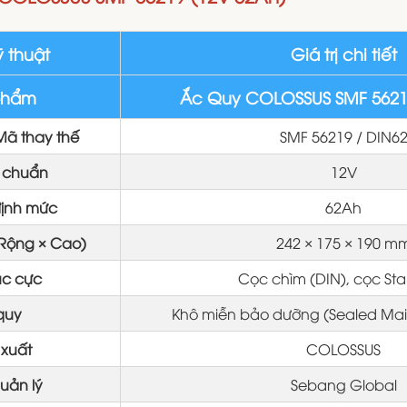
ỹ thuật
Giá trị chi tiết
phẩm
Ắc Quy COLOSSUS SMF 5621
Mã thay thế
SMF 56219 / DIN6
u chuẩn
12V
định mức
62Ah
 Rộng × Cao)
242 × 175 × 190 m
úc cực
Cọc chìm (DIN), cọc St
quy
Khô miễn bảo dưỡng (Sealed Mai
 xuất
COLOSSUS
uản lý
Sebang Global