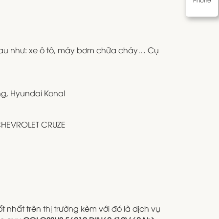
au như: xe ô tô, máy bơm chữa cháy… Cụ
ng, Hyundai Konal
CHEVROLET CRUZE
nhất trên thị trường kèm với đó là dịch vụ