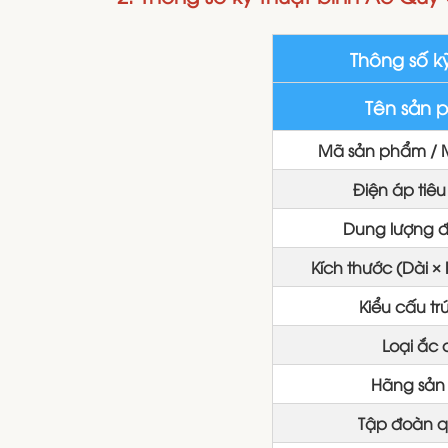
Thông số k
Tên sản 
Mã sản phẩm / 
Điện áp tiê
Dung lượng 
Kích thước (Dài ×
Kiểu cấu tr
Loại ắc 
Hãng sản
Tập đoàn q