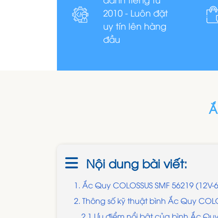
2010 - Luôn đặt
uy tín lên hàng
đầu
Ắ
Nội dung bài viết:
1. Ắc Quy COLOSSUS SMF 56219 (12V-
2. Thông số kỹ thuật bình Ắc Quy CO
2.1 Ưu điểm nổi bật của bình Ắc Q