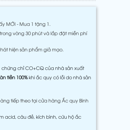
ấy MỚI - Mua 1 tặng 1.
trong vòng 30 phút và lắp đặt miễn phí
phát hiện sản phẩm giả mạo.
m chứng chỉ CO+CQ của nhà sản xuất
àn tiền 100%
khi ắc quy có lỗi do nhà sản
àng tiếp theo tại cửa hàng Ắc quy Bình
 acid, câu đề, kích bình, cứu hộ ắc