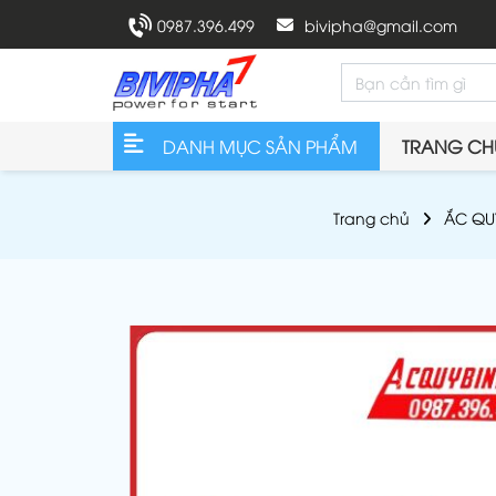
0987.396.499
bivipha@gmail.com
DANH MỤC SẢN PHẨM
TRANG CH
Trang chủ
ẮC QU