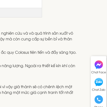
 nghiên cứu và và quá trình sản xuất vô
cậy mà còn cung cấp sự bền bỉ và thân
 ắc quy Colosus tiên tiến và đầy sáng tạo.
y
 năng lượng. Ngoài ra thiết kế kín khí còn
Chat Face
 vì vậy giá thành sẽ có chênh lệch một
Chat Zalo
ch hàng một mức giá cạnh tranh tốt nhất
Phone