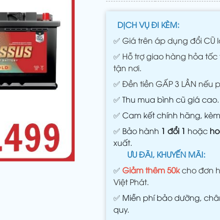
DỊCH VỤ ĐI KÈM:
✅
Giá trên áp dụng đổi CŨ l
✅
Hỗ trợ giao hàng hỏa tốc 
tận nơi.
✅
Đền tiền GẤP 3 LẦN nếu 
✅
Thu mua bình cũ giá cao.
✅
Cam kết chính hãng, kè
✅
Bảo hành
1 đổi 1
hoặc
ho
xuất.
ƯU ĐÃI, KHUYẾN MÃI:
✅
Giảm thêm 50k
cho đơn h
Việt Phát.
✅
Miễn phí bảo dưỡng, châm
quy.