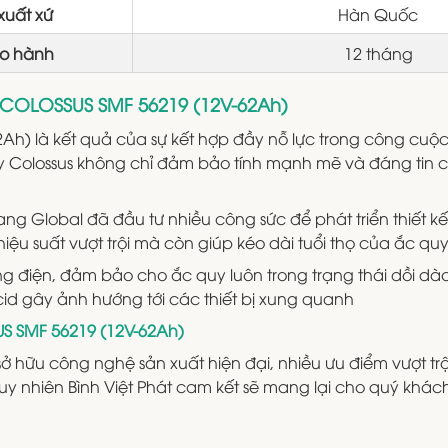
xuất xứ
Hàn Quốc
ảo hành
12 tháng
y COLOSSUS SMF 56219 (12V-62Ah)
h) là kết quả của sự kết hợp đầy nỗ lực trong công cuộc
y Colossus không chỉ đảm bảo tính mạnh mẽ và đáng tin 
ng Global đã đầu tư nhiều công sức để phát triển thiết kế
ệu suất vượt trội mà còn giúp kéo dài tuổi thọ của ắc qu
óng điện, đảm bảo cho ắc quy luôn trong trạng thái dồi dào
id gây ảnh hướng tới các thiết bị xung quanh
S SMF 56219 (12V-62Ah)
hữu công nghệ sản xuất hiện đại, nhiều ưu điểm vượt trội
 Tuy nhiên Bình Việt Phát cam kết sẽ mang lại cho quý khá