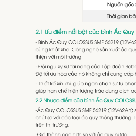
Nguồn gốc 
Thời gian b
2.1 Ưu điểm nổi bật của bình Ắc Qu
- Bình Ắc Quy COLOSSUS SMF 56219 (12V-62A
cùng khắt khe. Công nghệ sản xuất ắc qu
thiện với môi trường.
- Đội ngũ kỹ sư tài năng của Tập đoàn Seba
Độ tối ưu hóa của nó không chỉ cung cấp hi
- Thiết kế kín khí, giúp ngăn chặn sự tự ph
giúp hạn chế hiện tượng trào dung dịch ac
2.2 Nhược điểm của bình Ắc Quy COLOSSU
-Ắc Quy COLOSSUS SMF 56219 (12V-62Ah) sở 
chút so với các loại ắc quy thông thường.
trên thị trường.
-Giá thành cao hơn so với ắc quy nước