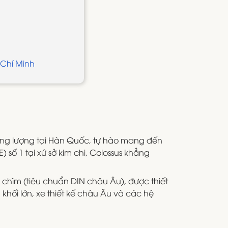
 Chí Minh
ăng lượng tại Hàn Quốc, tự hào mang đến
 số 1 tại xứ sở kim chi, Colossus khẳng
c chìm (tiêu chuẩn DIN châu Âu), được thiết
ối lớn, xe thiết kế châu Âu và các hệ