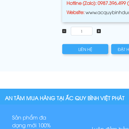
Hotline (Zalo): 0987.396.499 
Website:
www.acquybinhdu
LIÊN HỆ
ĐẶT 
AN TÂM MUA HÀNG TẠI ẮC QUY BÌNH VIỆT PHÁT
Sản phẩm đa
dạng mới 100%
Luôn đảm bảo