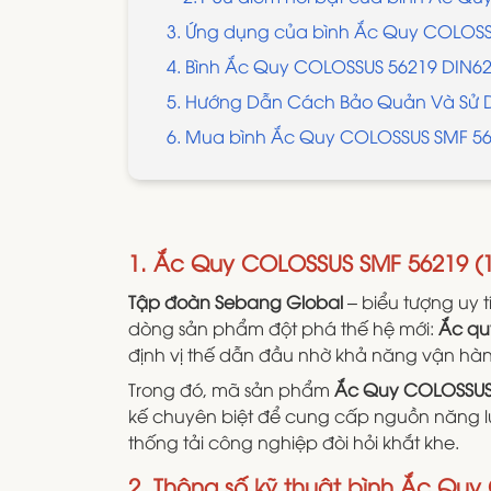
3. Ứng dụng của bình Ắc Quy COLOSS
4. Bình Ắc Quy COLOSSUS 56219 DIN62
5. Hướng Dẫn Cách Bảo Quản Và Sử D
6. Mua bình Ắc Quy COLOSSUS SMF 562
1. Ắc Quy COLOSSUS SMF 56219 (
Tập đoàn Sebang Global
– biểu tượng uy 
dòng sản phẩm đột phá thế hệ mới:
Ắc qu
định vị thế dẫn đầu nhờ khả năng vận hành
Trong đó, mã sản phẩm
Ắc Quy COLOSSUS 
kế chuyên biệt để cung cấp nguồn năng lư
thống tải công nghiệp đòi hỏi khắt khe.
2. Thông số kỹ thuật bình Ắc Qu