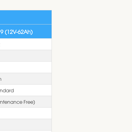
9 (12V-62Ah)
2
m
andard
ntenance Free)