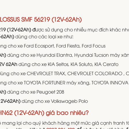
LOSSUS SMF 56219 (12V-62Ah)
19 (12V-62Ah) đ
ược sử dụng cho nhiều mục đích khác nh
-62Ah)
dùng cho các loại xe như:
ng cho xe Ford Ecosport, Ford Fiesta, Ford Focus
Ah)
dùng cho xe Hyundai Elantra, Hyundai Tucson máy xă
12V 62Ah
dùng cho xe KIA Seltos, KIA Soluto, KIA Cerato
ùng cho xe CHEVROLET TRAX, CHEVROLET COLORADO , 
ng cho xe TOYOTA FORTUNER máy xăng, TOYOTA INNOVA
Ah)
dùng cho xe Peugoet 208
12V-62Ah)
dùng cho xe Volkswageb Polo
IN62 (12V-62Ah) giá bao nhiêu?
ẽ mang lại cho quý khách hàng một mức giá cạnh tranh tốt 