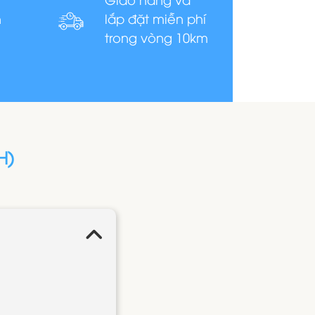
n
lắp đặt miễn phí
trong vòng 10km
H)