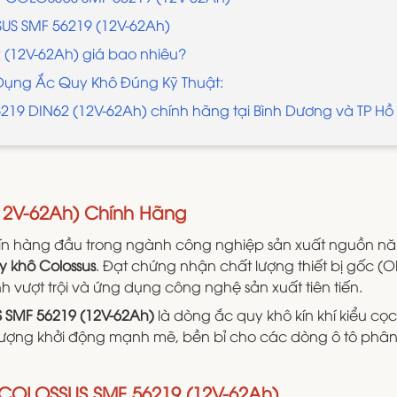
US SMF 56219 (12V-62Ah)
 (12V-62Ah) giá bao nhiêu?
ụng Ắc Quy Khô Đúng Kỹ Thuật:
19 DIN62 (12V-62Ah) chính hãng tại Bình Dương và TP Hồ
12V-62Ah) Chính Hãng
tín hàng đầu trong ngành công nghiệp sản xuất nguồn n
y khô Colossus
. Đạt chứng nhận chất lượng thiết bị gốc (OE)
 vượt trội và ứng dụng công nghệ sản xuất tiên tiến.
SMF 56219 (12V-62Ah)
là dòng ắc quy khô kín khí kiểu cọ
ợng khởi động mạnh mẽ, bền bỉ cho các dòng ô tô phân kh
y COLOSSUS SMF 56219 (12V-62Ah)